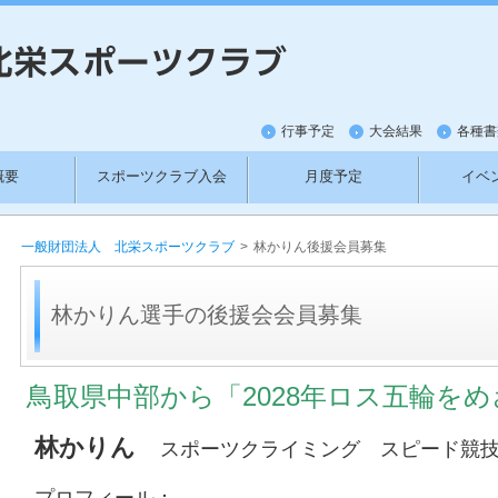
行事予定
大会結果
各種書
概要
スポーツクラブ入会
月度予定
イベ
紹介
新料金
ワットバイクの利用方法
お
一般財団法人 北栄スポーツクラブ
>
林かりん後援会員募集
林かりん選手の後援会会員募集
鳥取県中部から「2028年ロス五輪を
林かりん
スポーツクライミング スピード競