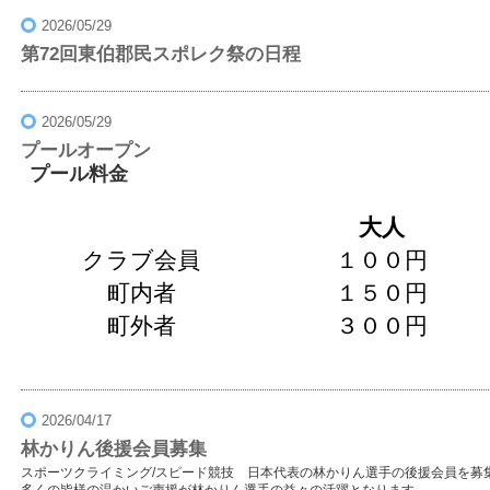
2026/05/29
第72回東伯郡民スポレク祭の日程
2026/05/29
プールオープン
プール料金
大人
クラブ会員
１００円
町内者
１５０円
町外者
３００円
2026/04/17
林かりん後援会員募集
スポーツクライミング/スピード競技 日本代表の林かりん選手の後援会員を募