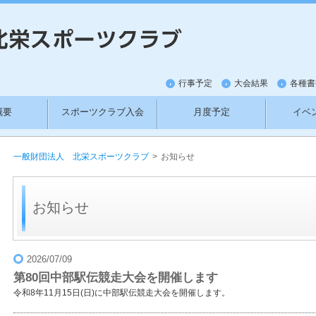
行事予定
大会結果
各種書
概要
スポーツクラブ入会
月度予定
イベ
紹介
新料金
ワットバイクの利用方法
お
一般財団法人 北栄スポーツクラブ
>
お知らせ
お知らせ
2026/07/09
第80回中部駅伝競走大会を開催します
令和8年11月15日(日)に中部駅伝競走大会を開催します。