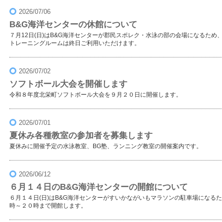
2026/07/06
B&G海洋センターの休館について
７月12日(日)はB&G海洋センターが郡民スポレク・水泳の部の会場になるた
トレーニングルームは終日ご利用いただけます。
2026/07/02
ソフトボール大会を開催します
令和８年度北栄町ソフトボール大会を９月２０日に開催します。
2026/07/01
夏休み各種教室の参加者を募集します
夏休みに開催予定の水泳教室、BG塾、ランニング教室の開催案内です。
2026/06/12
６月１４日のB&G海洋センターの開館について
６月１４日(日)はB&G海洋センターがすいかながいもマラソンの駐車場になる
時～２０時まで開館します。