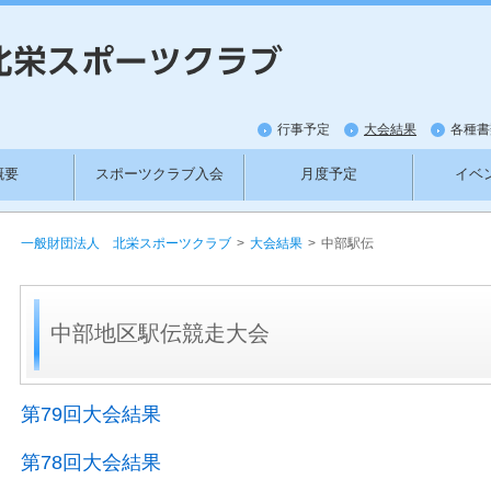
行事予定
大会結果
各種書
概要
スポーツクラブ入会
月度予定
イベ
紹介
新料金
ワットバイクの利用方法
お
一般財団法人 北栄スポーツクラブ
>
大会結果
>
中部駅伝
中部地区駅伝競走大会
第79回大会結果
第78回大会結果